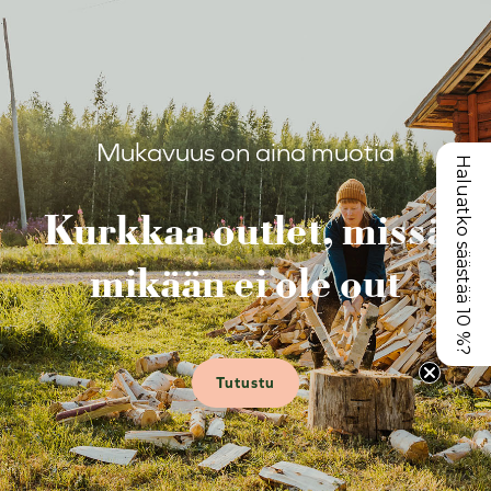
Mukavuus on aina muotia
Haluatko säästää 10 %?
Kurkkaa outlet, missä
mikään ei ole out
Tutustu