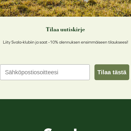
Tilaa uutiskirje
Liity Svala-klubiin ja saat -10% alennuksen ensimmäiseen tilaukseesi!
Email
Tilaa tästä
Svala