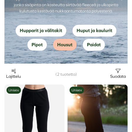
jonka sisäpinta on kosteutta siirtävää fleeceä ja ulkopinta
kulutusta kestävää nukkaantumatonta polyesteriä.
Hupparit ja välitakit
Huput ja kaulurit
Pipot
Housut
Paidat
(2 tuotetta)
Lajittelu
Suodata
Unisex
Unisex