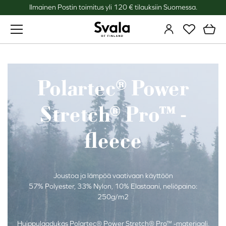
Ilmainen Postin toimitus yli 120 € tilauksiin Suomessa.
Svala
Polartec® Power
Stretch® Pro™ -
fleece
Joustoa ja lämpöä vaativaan käyttöön
57% Polyester, 33% Nylon, 10% Elastaani, neliöpaino:
250g/m2
Huippulaadukas Polartec® Power Stretch® Pro™ -materiaali,