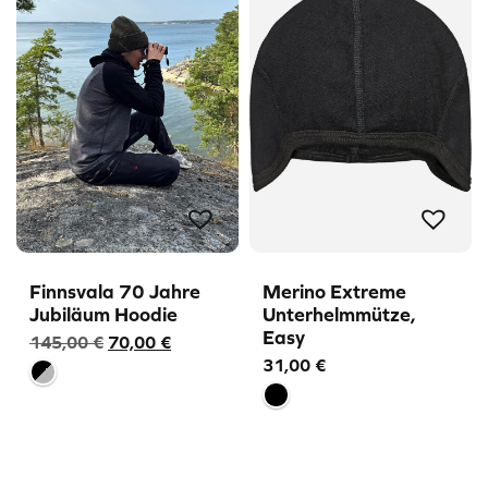
Finnsvala 70 Jahre
Merino Extreme
Jubiläum Hoodie
Unterhelmmütze,
Easy
Ursprünglicher
Aktueller
145,00
€
70,00
€
31,00
€
Preis
Preis
war:
ist:
145,00 €
70,00 €.