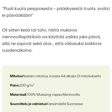
”Puoli kuuta peipposesta – pääskysestä (ruots. svala)
ei päivääkään!”
Oli sitten kesä tai talvi, näitä mukavia
merinovillapitkiksiä voi käyttää vaikka joka päivä,
sillä ne sopivat sekä alus-, että väliasuksi kaikkina
vuodenaikoina.
Mitoitus
Naisten mitoitus, koosta 44 alkaen D-mitoituksella
Paino
200 g/m²
Materiaali
100% Mulesing-vapaa Merinovilla
Suunnittelu ja valmistus
Kärsämäellä Suomessa