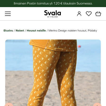
Ilmainen Postin toimitus yli 120 € tilauksiin Suomessa.
Svala
Etusivu
/
Naiset
/
Housut naisille
/
Merino Design naisten housut, Pääsky