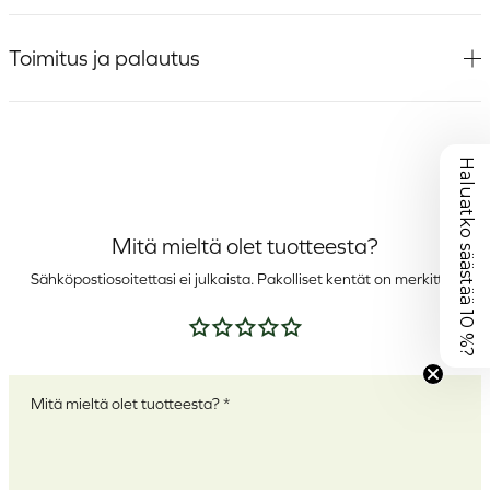
Toimitus ja palautus
Haluatko säästää 10 %?
Mitä mieltä olet tuotteesta?
Sähköpostiosoitettasi ei julkaista.
Pakolliset kentät on merkitty
*
Arvostelusi
*
Arviosi
*