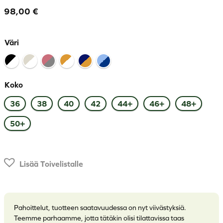
98,00
€
Väri
Koko
36
38
40
42
44+
46+
48+
50+
Lisää Toivelistalle
Pahoittelut, tuotteen saatavuudessa on nyt viivästyksiä.
Teemme parhaamme, jotta tätäkin olisi tilattavissa taas