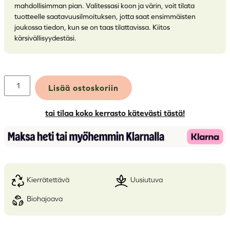
mahdollisimman pian. Valitessasi koon ja värin, voit tilata
tuotteelle saatavuusilmoituksen, jotta saat ensimmäisten
joukossa tiedon, kun se on taas tilattavissa. Kiitos
kärsivällisyydestäsi.
Merino
Lisää ostoskoriin
Design
naisten
housut,
tai tilaa koko kerrasto kätevästi tästä!
Pääsky
määrä
kierrätettävä
uusiutuva
biohajoava
Alternative: