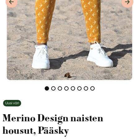
Previous item
Next 
Uusi väri
Merino Design naisten
housut, Pääsky