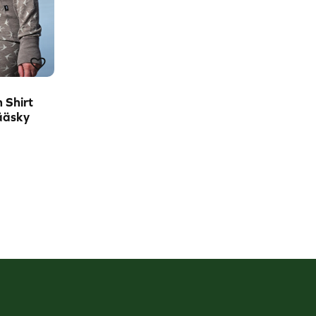
 Shirt
ääsky