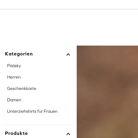
Dropdown ein-/ausblenden
Dropdown ein-/ausblenden
Dropdown ein-/
Kategorien
Pääsky
Herren
Geschenkkarte
Damen
Unterziehshirts für Frauen
Produkte