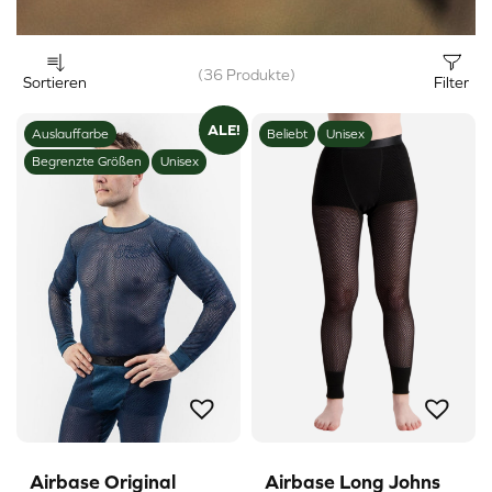
(36 Produkte)
Sortieren
Filter
ALE!
Auslauffarbe
Beliebt
Unisex
Begrenzte Größen
Unisex
Airbase Original
Airbase Long Johns