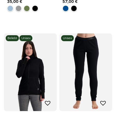
35,00
€
57,00
€
Beliebt
Unisex
Unisex