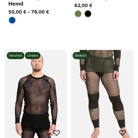
Hemd
62,00
€
Price
50,00
€
–
76,00
€
range:
50,00 €
through
76,00 €
Neuheit
Unisex
Beliebt