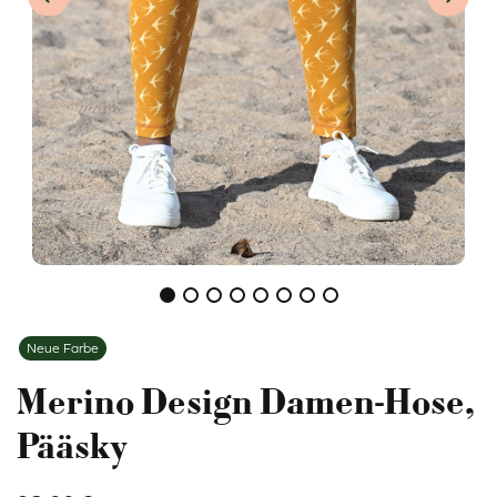
Previous item
Next i
Neue Farbe
Merino Design Damen-Hose,
Pääsky