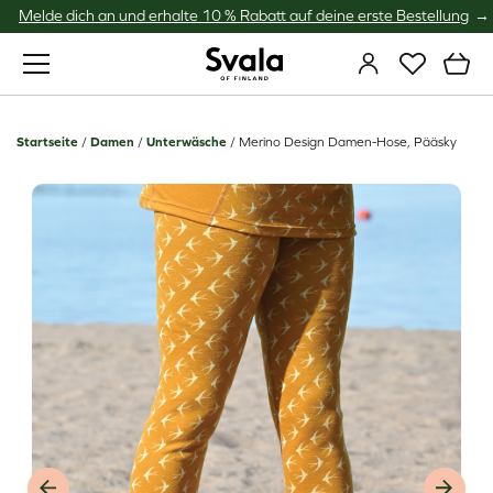
Melde dich an und erhalte 10 % Rabatt auf deine erste Bestellung
Svala
Startseite
/
Damen
/
Unterwäsche
/
Merino Design Damen-Hose, Pääsky