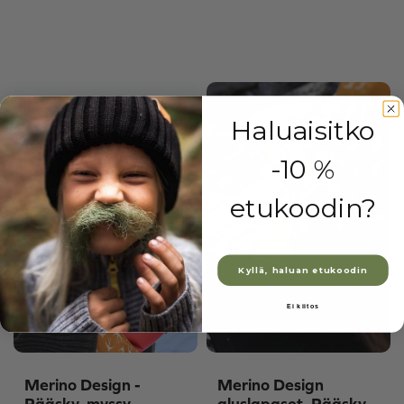
Haluaisitko
-10 %
etukoodin?
Kyllä, haluan etukoodin
Ei kiitos
Merino Design -
Merino Design
Pääsky, myssy
aluslapaset, Pääsky