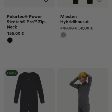
Polartec® Power
Miesten
Stretch® Pro™ Zip-
Hybridihousut
Neck
Alkuperäinen
Nykyinen
119,90
€
50,00
€
155,00
€
hinta
hinta
oli:
on:
119,90 €.
50,00 €.
Unisex