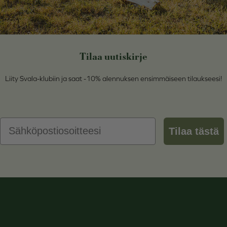
Tilaa uutiskirje
Liity Svala-klubiin ja saat -10% alennuksen ensimmäiseen tilaukseesi!
Email
Tilaa tästä