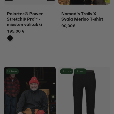
Polartec® Power
Nomad's Trails X
Stretch® Pro™ -
Svala Merino T-shirt
miesten välitakki
90,00€
195,00
€
Uutuus
Uutuus
Unisex