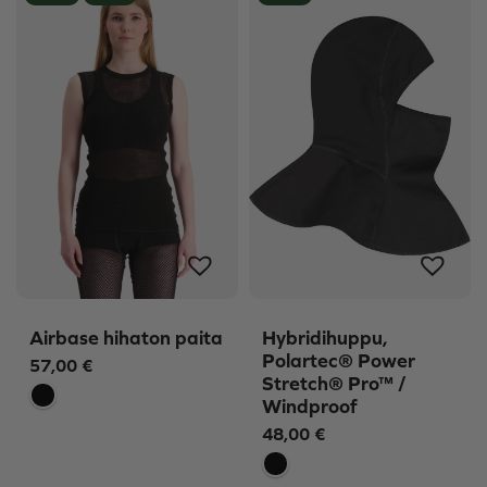
Airbase hihaton paita
Hybridihuppu,
Polartec® Power
57,00
€
Stretch® Pro™ /
Windproof
48,00
€