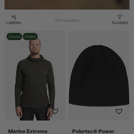
(67 tuotetta)
Lajittelu
Suodata
Uutuus
Unisex
Merino Extreme
Polartec® Power