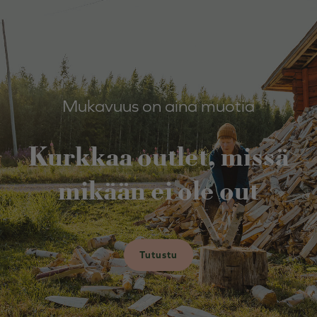
Mukavuus on aina muotia
Kurkkaa outlet, missä
mikään ei ole out
Tutustu