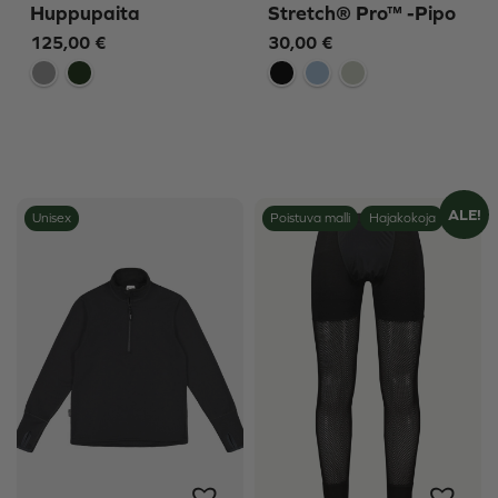
Huppupaita
Stretch® Pro™ -Pipo
125,00
€
30,00
€
ALE!
Unisex
Poistuva malli
Hajakokoja