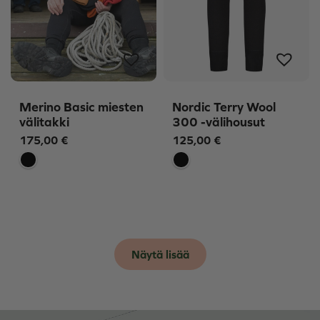
Merino Basic miesten
Nordic Terry Wool
välitakki
300 -välihousut
175,00
€
125,00
€
Näytä lisää