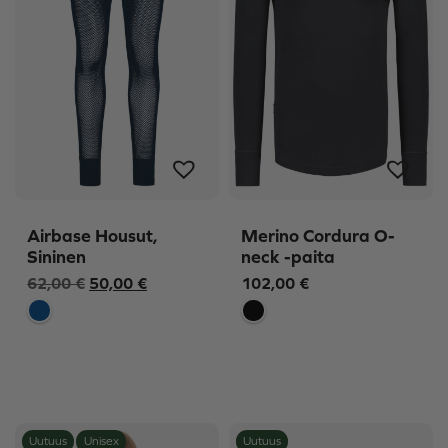
Airbase Housut,
Merino Cordura O-
Sininen
neck -paita
Alkuperäinen
Nykyinen
62,00
€
50,00
€
102,00
€
hinta
hinta
oli:
on:
62,00 €.
50,00 €.
Uutuus
Unisex
Uutuus