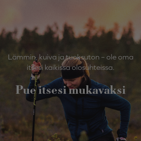
Lämmin, kuiva ja tuoksuton – ole oma
itsesi kaikissa olosuhteissa.
Pue itsesi mukavaksi