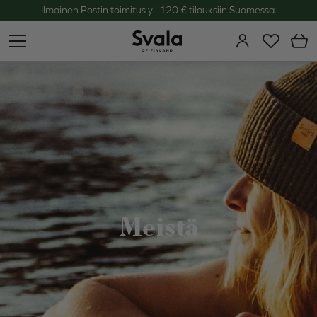
Ilmainen Postin toimitus yli 120 € tilauksiin Suomessa.
Svala
Meistä