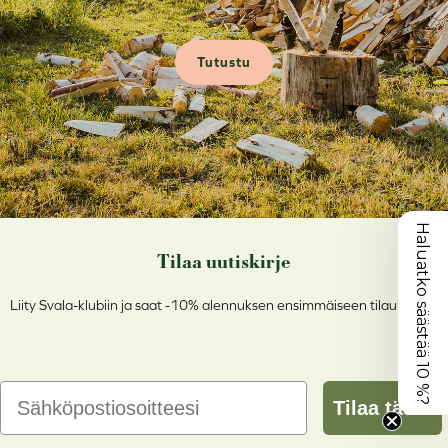
Tutustu
Haluatko säästää 10 %?
Tilaa uutiskirje
Liity Svala-klubiin ja saat -10% alennuksen ensimmäiseen tilaukseesi!
Email
Tilaa tästä