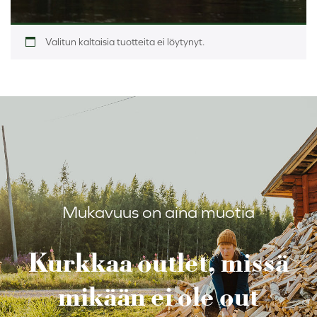
Valitun kaltaisia tuotteita ei löytynyt.
Mukavuus on aina muotia
Kurkkaa outlet, missä
mikään ei ole out