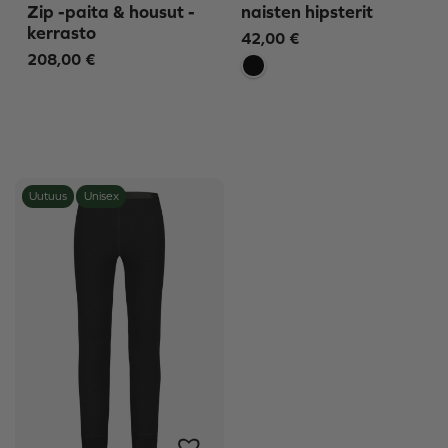
Zip -paita & housut -
naisten hipsterit
kerrasto
42,00
€
208,00
€
Uutuus
Unisex