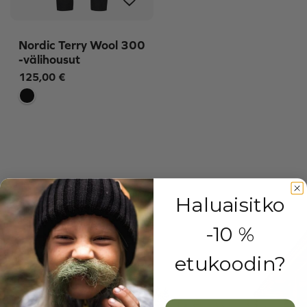
Nordic Terry Wool 300
-välihousut
125,00
€
Haluaisitko
-10 %
etukoodin?