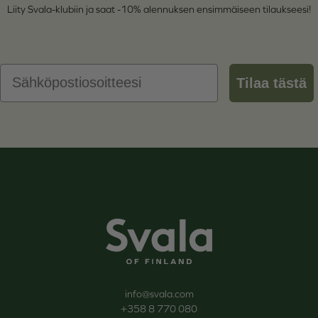
Liity Svala-klubiin ja saat -10% alennuksen ensimmäiseen tilaukseesi!
Email
Tilaa tästä
Svala
info@svala.com
+358 8 770 080