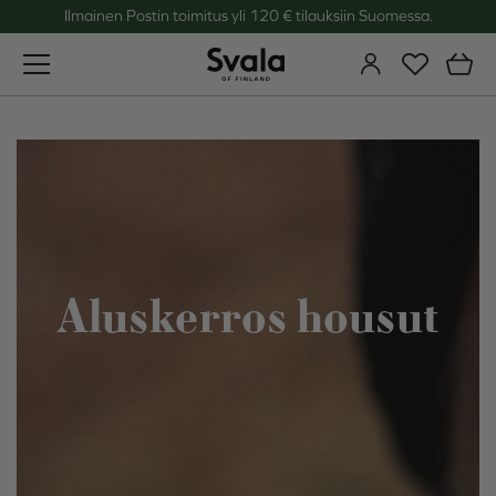
Ilmainen Postin toimitus yli 120 € tilauksiin Suomessa.
Svala
Aluskerros housut