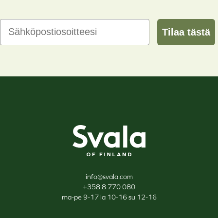
Email
Tilaa tästä
Svala
info@svala.com
+358 8 770 080
ma-pe 9-17 la 10-16 su 12-16