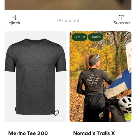
(3 tuotetta)
Lajittelu
Suodata
Uutuus
Unisex
Merino Tee 200
Nomad's Trails X