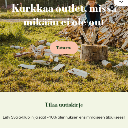
Kurkkaa outlet, missä
mikään ei ole out
Tutustu
Tilaa uutiskirje
Liity Svala-klubiin ja saat -10% alennuksen ensimmäiseen tilaukseesi!