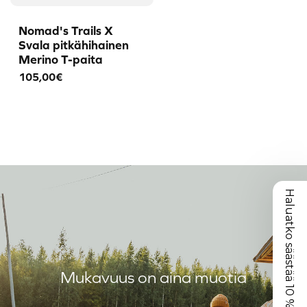
Nomad's Trails X
Svala pitkähihainen
Merino T-paita
105,00€
Haluatko säästää 10 %?
Mukavuus on aina muotia