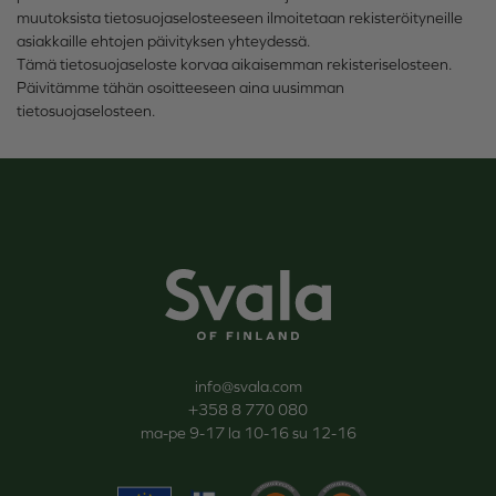
muutoksista tietosuojaselosteeseen ilmoitetaan rekisteröityneille
asiakkaille ehtojen päivityksen yhteydessä.
Tämä tietosuojaseloste korvaa aikaisemman rekisteriselosteen.
Päivitämme tähän osoitteeseen aina uusimman
tietosuojaselosteen.
Svala
info@svala.com
+358 8 770 080
ma-pe 9-17 la 10-16 su 12-16