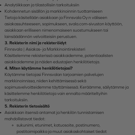
Analytiikkaan ja tilastollisiin tarkoituksiin
Kohdennetun sisällön ja markkinoinnin tuottamiseen
Tietoja käsitellään asiakkaan ja Finnsvala Oy:n väliseen
asiakassuhteeseen, sopimukseen, svala.com-sivuston käyttöön,
asiakkaan erilliseen nimenomaiseen suostumukseen tai
lainsäädännön velvoitteisiin perustuen.
3. Rekisterin nimi ja rekisteröidyt
Finnsvala | Asiakas- ja Markkinointirekisteri
Käsittelemme rekisterissä asiakkaidemme, potentiaalisten
asiakkaidemme ja näiden edustajien henkilötietoja.
4. Miten käytämme henkilötietojasi?
Käytämme tietojasi Finnsvalan tarjoamien palvelujen
markkinoinnissa, niiden kehittämisessä sekä
sopimusvelvoitteidemme täyttämisessä. Keräämme, säilytämme ja
käsittelemme henkilötietoja vain ennalta määriteltyihin
tarkoituksiin.
5. Rekisterin tietosisältö
Asiakkaan itsensä antamat ja henkilön tunnistamisen
mahdollistavat tiedot:
sukunimi, etunimet, katuosoite, postinumero,
postitoimipaikka ja muut asiakaskohtaiset tiedot