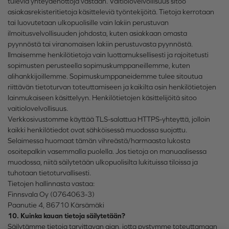
tulevia yhteydenottoja vastaan. Vaitiolovelvollisuus sitoo
asiakasrekisteritietoja käsitteleviä työntekijöitä. Tietoja kerrotaan
tai luovutetaan ulkopuolisille vain lakiin perustuvan
ilmoitusvelvollisuuden johdosta, kuten asiakkaan omasta
pyynnöstä tai viranomaisen lakiin perustuvasta pyynnöstä.
Ilmaisemme henkilötietoja vain luottamuksellisesti ja rajoitetusti
sopimusten perusteella sopimuskumppaneillemme, kuten
alihankkijoillemme. Sopimuskumppaneidemme tulee sitoutua
riittävän tietoturvan toteuttamiseen ja kaikilta osin henkilötietojen
lainmukaiseen käsittelyyn. Henkilötietojen käsittelijöitä sitoo
vaitiolovelvollisuus.
Verkkosivustomme käyttää TLS-salattua HTTPS-yhteyttä, jolloin
kaikki henkilötiedot ovat sähköisessä muodossa suojattu.
Selaimessa huomaat tämän vihreästä/harmaasta lukosta
osoitepalkin vasemmalla puolella. Jos tietoja on manuaalisessa
muodossa, niitä säilytetään ulkopuolisilta lukituissa tiloissa ja
tuhotaan tietoturvallisesti.
Tietojen hallinnasta vastaa:
Finnsvala Oy (0764063-3)
Paanutie 4, 86710 Kärsämäki
10. Kuinka kauan tietoja säilytetään?
Säilytämme tietoja tarvittavan ajan, jotta pystymme toteuttamaan