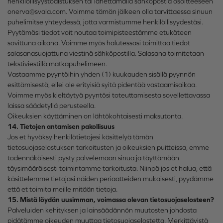
henkilöllisyystodistuksen tai lähettämällä sähköpostia osoitteeseen
onerva@svala.com. Voimme tämän jälkeen olla tarvittaessa sinuun
puhelimitse yhteydessä, jotta varmistumme henkilöllisyydestäsi.
Pyytämäsi tiedot voit noutaa toimipisteestämme etukäteen
sovittuna aikana. Voimme myös halutessasi toimittaa tiedot
salasanasuojattuna viestinä sähköpostilla. Salasana toimitetaan
tekstiviestillä matkapuhelimeen.
Vastaamme pyyntöihin yhden (1) kuukauden sisällä pyynnön
esittämisestä, ellei ole erityisiä syitä pidentää vastaamisaikaa.
Voimme myös kieltäytyä pyyntösi toteuttamisesta sovellettavassa
laissa säädetyllä perusteella.
Oikeuksien käyttäminen on lähtökohtaisesti maksutonta.
14. Tietojen antamisen pakollisuus
Jos et hyväksy henkilötietojesi käsittelyä tämän
tietosuojaselostuksen tarkoitusten ja oikeuksien puitteissa, emme
todennäköisesti pysty palvelemaan sinua ja täyttämään
täysimääräisesti toimintamme tarkoitusta. Niinpä jos et halua, että
käsittelemme tietojasi näiden periaatteiden mukaisesti, pyydämme
että et toimita meille mitään tietoja.
15. Mistä löydän uusimman, voimassa olevan tietosuojaselosteen?
Palveluiden kehityksen ja lainsäädännön muutosten johdosta
pidätämme oikeuden muuttaa tietosuojaselostetta. Merkittävistä