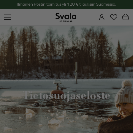
Ilmainen Postin toimitus yli 120 € tilauksiin Suomessa.
Svala
Tietosuojaseloste