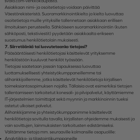
svala.com-verkkokaupasta.
Asiakkaan nimi- ja osoitetietoja voidaan päivittää
Väestörekisteristä. Suoramarkkinointikielto ja kielto luovuttaa
osoitetietoja muille yrityksille tallennetaan asiakkaan erillisen
ilmoituksen perusteella. Sähköiseen suoramarkkinointiin (kuten
sähköposti, tekstiviestit) pyydetään asiakkaalta erikseen
suostumus henkilötietolain mukaisesti.
7. Siirretäänkö tai luovutetaanko tietojasi?
Pääsääntöisesti henkilötietojasi käsittelevät yrityksemme
henkilöstöön kuuluvat henkilöt työssään.
Tietojasi saatetaan jossain tapauksessa luovuttaa
luottamuksellisesti yhteistyökumppaneillemme tai
alihankkijoillemme, jotka käsittelevät henkilötietoja kirjallisen
toimeksiantosopimuksen nojalla. Tällaisia ovat esimerkiksi tietojen
tallentamiseen tarkoitetut konesali- ja pilvipalvelut, käyttämiemme
IT-järjestelmien toimittajat sekä myynnin ja markkinoinnin tueksi
ostetut ulkoiset palvelut.
Alihankkijamme ja yhteistyökumppanimme käsittelevät
henkilötietoja sovitulla tavalla, kirjallisten ohjeidemme mukaisesti ja
vain sovittujen, lainmukaisten tarkoitusten edistämiseksi.
Välitämme tietoja mm. seuraaville kolmansille osapuolille:
Analytiikka- ja tilastointikumppaneille