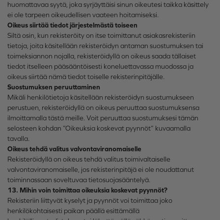
huomattavaa syytä, joka syrjäyttäisi sinun oikeutesi taikka käsittely
ei ole tarpeen oikeudellisen vaateen hoitamiseksi.
Oikeus siirtää tiedot järjestelmästä toiseen
Siltä osin, kun rekisteröity on itse toimittanut asiakasrekisteriin
tietoja, joita käsitellään rekisteröidyn antaman suostumuksen tai
toimeksiannon nojalla, rekisteröidyllä on oikeus saada tällaiset
tiedot itselleen pääsääntöisesti koneluettavassa muodossa ja
oikeus siirtää nämä tiedot toiselle rekisterinpitäjälle.
Suostumuksen peruuttaminen
Mikäli henkilötietoja käsitellään rekisteröidyn suostumukseen
perustuen, rekisteröidyllä on oikeus peruuttaa suostumuksensa
ilmoittamalla tästä meille. Voit peruuttaa suostumuksesi tämän
selosteen kohdan ”Oikeuksia koskevat pyynnöt” kuvaamalla
tavalla.
Oikeus tehdä valitus valvontaviranomaiselle
Rekisteröidyllä on oikeus tehdä valitus toimivaltaiselle
valvontaviranomaiselle, jos rekisterinpitäjä ei ole noudattanut
toiminnassaan soveltuvaa tietosuojasääntelyä.
13. Mihin voin toimittaa oikeuksia koskevat pyynnöt?
Rekisteriin liittyvät kyselyt ja pyynnöt voi toimittaa joko
henkilökohtaisesti paikan päällä esittämällä