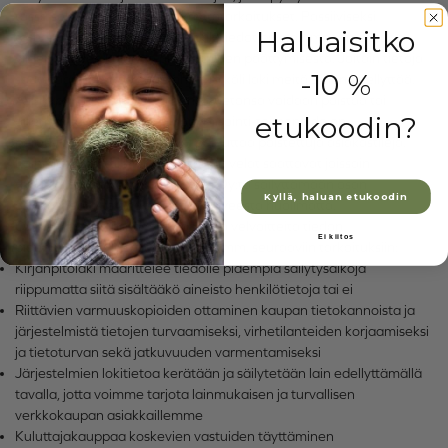
tässä selosteessa mainitut käyttötarkoitukset. Passiiviseksi
Haluaisitko
toteamamme asiakastilin henkilötiedot poistamme viimeistään
viiden vuoden kuluttua aktiivisuuden päättymisestä. Joitain tietoja
-10 %
saatetaan säilyttää kauemmin, mikäli laki meitä siihen edellyttää.
Asiakkaan niin halutessa hänen tietonsa voidaan poistaa tai
etukoodin?
anonymisoida. Poisto ja anonymisointi-toimenpide on
peruuttamaton, emmekä voi palauttaa poistettuja asiakastilejä.
Lainsäädäntö tai maksamattomat velat saattavat joissain
tapauksissa velvoittaa Finnsvala Oy:tä säilyttämään osan
Kyllä, haluan etukoodin
asiakastiedoista anonymisointitoiveesta huolimatta.
Osalle tietoa lainsäädäntö asettaa velvoitteita tiedon
Ei kiitos
pidempiaikaiselle tallentamiselle, mm. seuraaviin tarkoituksiin:
Kirjanpitolaki määrittelee tiedolle pidempiä säilytysaikoja
riippumatta siitä sisältääkö aineisto henkilötietoja tai ei
Riittävien varmuuskopioiden ottaminen kaupan tietokannoista ja
järjestelmistä tietojen turvaamiseksi, virhetilanteiden korjaamiseksi
ja tietoturvan sekä jatkuvuuden varmentamiseksi
Järjestelmien lokitietoa kerätään ja säilytetään lain edellyttämällä
tavalla, jotta voimme tarjota lainmukaisen ja turvallisen
verkkokaupan asiakkaillemme
Kuluttajakauppaa koskevien vastuiden täyttäminen