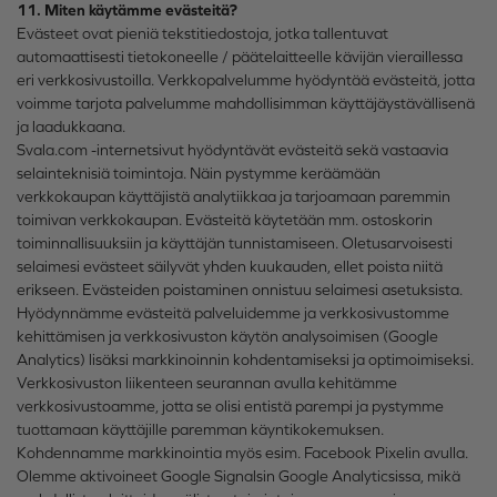
11. Miten käytämme evästeitä?
Evästeet ovat pieniä tekstitiedostoja, jotka tallentuvat
automaattisesti tietokoneelle / päätelaitteelle kävijän vieraillessa
eri verkkosivustoilla. Verkkopalvelumme hyödyntää evästeitä, jotta
voimme tarjota palvelumme mahdollisimman käyttäjäystävällisenä
ja laadukkaana.
Svala.com -internetsivut hyödyntävät evästeitä sekä vastaavia
selainteknisiä toimintoja. Näin pystymme keräämään
verkkokaupan käyttäjistä analytiikkaa ja tarjoamaan paremmin
toimivan verkkokaupan. Evästeitä käytetään mm. ostoskorin
toiminnallisuuksiin ja käyttäjän tunnistamiseen. Oletusarvoisesti
selaimesi evästeet säilyvät yhden kuukauden, ellet poista niitä
erikseen. Evästeiden poistaminen onnistuu selaimesi asetuksista.
Hyödynnämme evästeitä palveluidemme ja verkkosivustomme
kehittämisen ja verkkosivuston käytön analysoimisen (Google
Analytics) lisäksi markkinoinnin kohdentamiseksi ja optimoimiseksi.
Verkkosivuston liikenteen seurannan avulla kehitämme
verkkosivustoamme, jotta se olisi entistä parempi ja pystymme
tuottamaan käyttäjille paremman käyntikokemuksen.
Kohdennamme markkinointia myös esim. Facebook Pixelin avulla.
Olemme aktivoineet Google Signalsin Google Analyticsissa, mikä