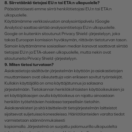
8. Siirretäänkö tietojasi EU:n tai ETA:n ulkopuolelle?
Pääsääntöisesti emme siirrä henkilötietojasi EU:n tai ETA:n
ulkopuolelle.
Käyttämämme verkkosivuston analysointipalvelu (Google
Analytics) saattaa siirtää analysointitietoja EU:n ulkopuolelle.
Google on kuitenkin sitoutunut Privacy Shield -järjestelyyn, joka
takaa Euroopan komission hyväksymän, riittävän tietoturvan tason.
Samoin käyttämämme sosiaalisen median kanavat saattavat siirtää
tietojasi EU:n ja ETA-alueen ulkopuolelle, mutta nekin ovat
sitoutuneita Privacy Shield -järjestelyyn.
9. Miten tietosi turvataan?
Asiakastietoja sisältävän järjestelmän käyttöön ja asiakastietojen
muuttamiseen ovat oikeutettuja vain erikseen sovitut työntekijät.
Kullakin käyttäjällä on oma käyttäjätunnus ja salasana
järjestelmään. Tietokannan henkilökohtaisten käyttöoikeuksien ja
eri käyttäjätasojen avulla käyttöoikeus on rajattu ainoastaan
henkilön työtehtävien hoidossa tarpeellisiin tietoihin.
Asiakasrekisteri ja sitä käsittelevät tietojärjestelmän laitteistot
sijaitsevat suljetuissa konesaleissa. Häiriötilanteiden varalta tiedot
varmistetaan säännönmukaisesti
kopioimalla. Järjestelmä on suojattu palomuurilla ulkopuolelta