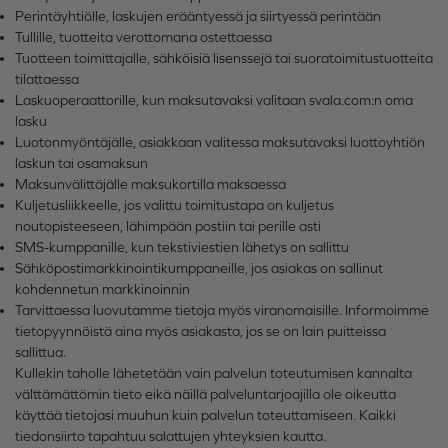
Perintäyhtiölle, laskujen erääntyessä ja siirtyessä perintään
Tullille, tuotteita verottomana ostettaessa
Tuotteen toimittajalle, sähköisiä lisenssejä tai suoratoimitustuotteita
tilattaessa
Laskuoperaattorille, kun maksutavaksi valitaan svala.com:n oma
lasku
Luotonmyöntäjälle, asiakkaan valitessa maksutavaksi luottoyhtiön
laskun tai osamaksun
Maksunvälittäjälle maksukortilla maksaessa
Kuljetusliikkeelle, jos valittu toimitustapa on kuljetus
noutopisteeseen, lähimpään postiin tai perille asti
SMS-kumppanille, kun tekstiviestien lähetys on sallittu
Sähköpostimarkkinointikumppaneille, jos asiakas on sallinut
kohdennetun markkinoinnin
Tarvittaessa luovutamme tietoja myös viranomaisille. Informoimme
tietopyynnöistä aina myös asiakasta, jos se on lain puitteissa
sallittua.
Kullekin taholle lähetetään vain palvelun toteutumisen kannalta
välttämättömin tieto eikä näillä palveluntarjoajilla ole oikeutta
käyttää tietojasi muuhun kuin palvelun toteuttamiseen. Kaikki
tiedonsiirto tapahtuu salattujen yhteyksien kautta.