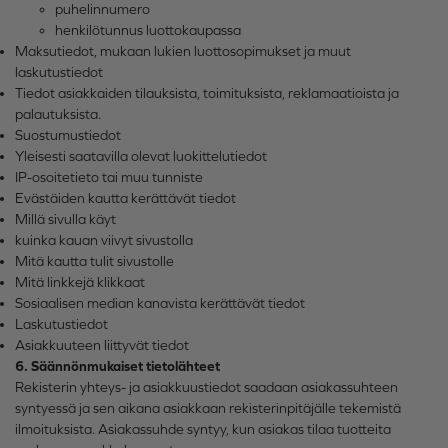
puhelinnumero
henkilötunnus luottokaupassa
Maksutiedot, mukaan lukien luottosopimukset ja muut
laskutustiedot
Tiedot asiakkaiden tilauksista, toimituksista, reklamaatioista ja
palautuksista.
Suostumustiedot
Yleisesti saatavilla olevat luokittelutiedot
IP-osoitetieto tai muu tunniste
Evästäiden kautta kerättävät tiedot
Millä sivulla käyt
kuinka kauan viivyt sivustolla
Mitä kautta tulit sivustolle
Mitä linkkejä klikkaat
Sosiaalisen median kanavista kerättävät tiedot
Laskutustiedot
Asiakkuuteen liittyvät tiedot
6. Säännönmukaiset tietolähteet
Rekisterin yhteys- ja asiakkuustiedot saadaan asiakassuhteen
syntyessä ja sen aikana asiakkaan rekisterinpitäjälle tekemistä
ilmoituksista. Asiakassuhde syntyy, kun asiakas tilaa tuotteita