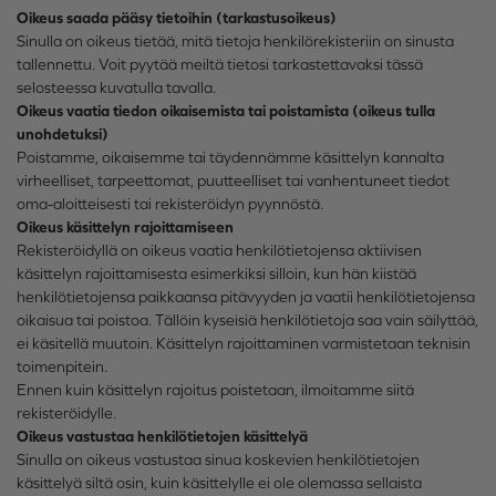
Oikeus saada pääsy tietoihin (tarkastusoikeus)
Sinulla on oikeus tietää, mitä tietoja henkilörekisteriin on sinusta
tallennettu. Voit pyytää meiltä tietosi tarkastettavaksi tässä
selosteessa kuvatulla tavalla.
Oikeus vaatia tiedon oikaisemista tai poistamista (oikeus tulla
unohdetuksi)
Poistamme, oikaisemme tai täydennämme käsittelyn kannalta
virheelliset, tarpeettomat, puutteelliset tai vanhentuneet tiedot
oma-aloitteisesti tai rekisteröidyn pyynnöstä.
Oikeus käsittelyn rajoittamiseen
Rekisteröidyllä on oikeus vaatia henkilötietojensa aktiivisen
käsittelyn rajoittamisesta esimerkiksi silloin, kun hän kiistää
henkilötietojensa paikkaansa pitävyyden ja vaatii henkilötietojensa
oikaisua tai poistoa. Tällöin kyseisiä henkilötietoja saa vain säilyttää,
ei käsitellä muutoin. Käsittelyn rajoittaminen varmistetaan teknisin
toimenpitein.
Ennen kuin käsittelyn rajoitus poistetaan, ilmoitamme siitä
rekisteröidylle.
Oikeus vastustaa henkilötietojen käsittelyä
Sinulla on oikeus vastustaa sinua koskevien henkilötietojen
käsittelyä siltä osin, kuin käsittelylle ei ole olemassa sellaista