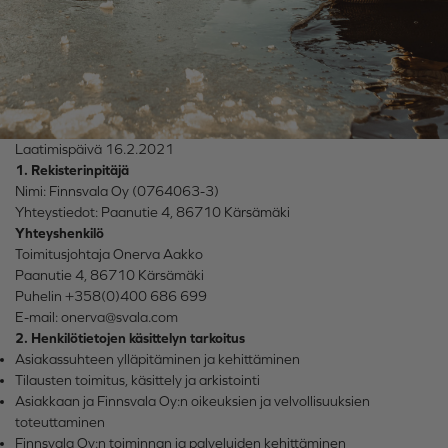
Laatimispäivä 16.2.2021
1. Rekisterinpitäjä
Nimi: Finnsvala Oy (0764063-3)
Yhteystiedot: Paanutie 4, 86710 Kärsämäki
Yhteyshenkilö
Toimitusjohtaja Onerva Aakko
Paanutie 4, 86710 Kärsämäki
Puhelin +358(0)400 686 699
E-mail: onerva@svala.com
2. Henkilötietojen käsittelyn tarkoitus
Asiakassuhteen ylläpitäminen ja kehittäminen
Tilausten toimitus, käsittely ja arkistointi
Asiakkaan ja Finnsvala Oy:n oikeuksien ja velvollisuuksien
toteuttaminen
Finnsvala Oy:n toiminnan ja palveluiden kehittäminen