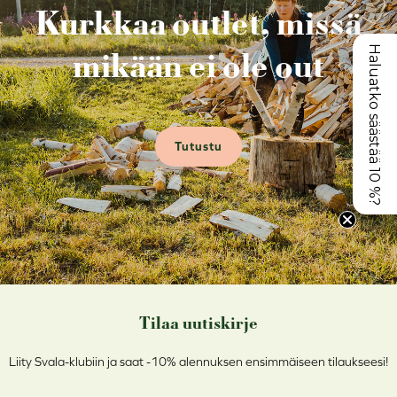
Kurkkaa outlet, missä
Haluatko säästää 10 %?
mikään ei ole out
Tutustu
Tilaa uutiskirje
Liity Svala-klubiin ja saat -10% alennuksen ensimmäiseen tilaukseesi!