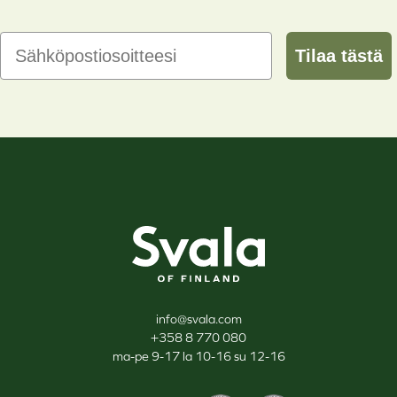
Email
Tilaa tästä
Svala
info@svala.com
+358 8 770 080
ma-pe 9-17 la 10-16 su 12-16