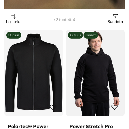
(2 tuotetta)
Lajittelu
Suodata
Uutuus
Uutuus
Unisex
Polartec® Power
Power Stretch Pro