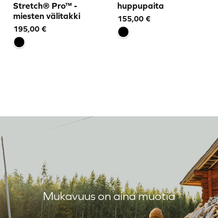
Stretch® Pro™ -
huppupaita
miesten välitakki
155,00
€
195,00
€
Mukavuus on aina muotia