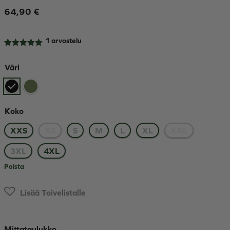
64,90
€
1
arvostelu
Arvio
1
5.00
5:stä
Väri
perustuen
asiakkaan
arvotukseen.
Koko
XXS
XS
S
M
L
XL
XXL
3XL
4XL
Poista
Lisää Toivelistalle
Mittataulukko