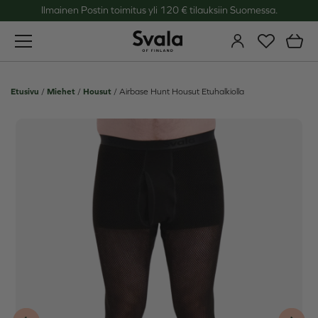
Ilmainen Postin toimitus yli 120 € tilauksiin Suomessa.
Svala
Etusivu
/
Miehet
/
Housut
/
Airbase Hunt Housut Etuhalkiolla