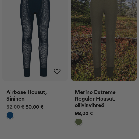
Airbase Housut,
Merino Extreme
Sininen
Regular Housut,
oliivinvihreä
Alkuperäinen
Nykyinen
62,00
€
50,00
€
98,00
€
hinta
hinta
oli:
on:
62,00 €.
50,00 €.