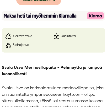
Merinovillapaita
määrä
kierrätettävä
uusiutuva
biohajoava
Alternative:
Svala Usva Merinovillapaita – Pehmeyttä ja lämpöä
luonnollisesti
Svala Usva on korkealaatuinen merinovillapaita, joka
on suunniteltu ympärivuotiseen käyttöön – olitpa
sitten ulkoilemassa, töissä tai rentoutumassa kotona.