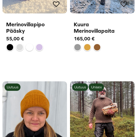
Merinovillapipo
Kuura
Pääsky
Merinovillapaita
55,00
€
165,00
€
Uutuus
Uutuus
Unisex