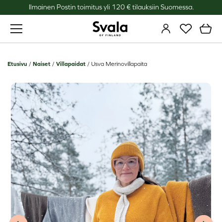
Ilmainen Postin toimitus yli 120 € tilauksiin Suomessa.
Svala
Etusivu
/
Naiset
/
Villapaidat
/
Usva Merinovillapaita