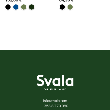
102,00
€
64,90
€
Svala
info@svala.com
+358 8 770 080