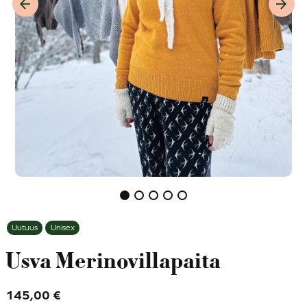
Previous item
Next 
Uutuus
Unisex
Usva Merinovillapaita
145,00
€