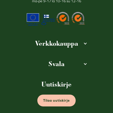
ma-pe 9-17 la 10-16 su 12-16
Verkkokauppa
Svala
Uutiskirje
Tilaa uutiskirje