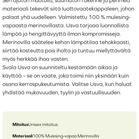
Sen ajaton muotoilu, saumaton rakenne ja pehmeä
materiaali tekevät siitä luottovaatekappaleen, johon
palaat yhä uudelleen. Valmistettu 100 % mulesing-
vapaasta merinovillasta. Usva tarjoaa luonnollista
lämpöä ja hengittävyyttä ilman kompromisseja.
Merinovilla säätelee kehon lämpötilaa tehokkaasti,
siirtää kosteutta pois iholta ja tuntuu miellyttävältä
myös herkkää ihoa vasten.
Svala Usva on suunniteltu kestämään aikaa ja
käyttöä – se on vaate, joka toimii niin yksinään kuin
osana kerrospukeutumista. Valitse Usva, kun haluat
yhdistää mukavuuden, tyylin ja vastuullisuuden.
Mitoitus
Unisex mitoitus
Materiaali
100% Mulesing-vapaa Merinovilla