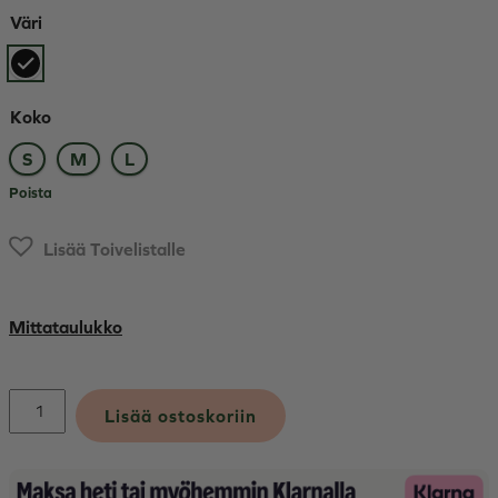
Väri
Koko
S
M
L
Poista
Lisää Toivelistalle
Mittataulukko
Windproof
Lisää ostoskoriin
Kauluri
määrä