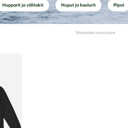
Hupparit ja välitakit
Huput ja kaulurit
Pipot
Näytetään ainoa tulos