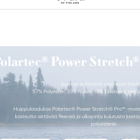
o
Ilmainen Postin toimitus yli 120 € tilauksiin Suomessa.
olartec® Power Stretch®
Joustoa ja lämpöä vaativaan käyt
57% Polyester, 33% Nylon, 10% Elastaani, nel
Huippulaadukas Polartec® Power Stretch® Pro™ -materia
kosteutta siirtävää fleeceä ja ulkopinta kulutusta ke
polyesteriä.