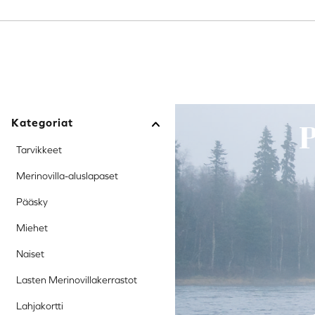
Avaa tai sulje valikko
Avaa tai sulje valikko
Avaa tai sulje valikk
Kategoriat
P
Tarvikkeet
Merinovilla-aluslapaset
Pääsky
Miehet
Naiset
Lasten Merinovillakerrastot
Lahjakortti