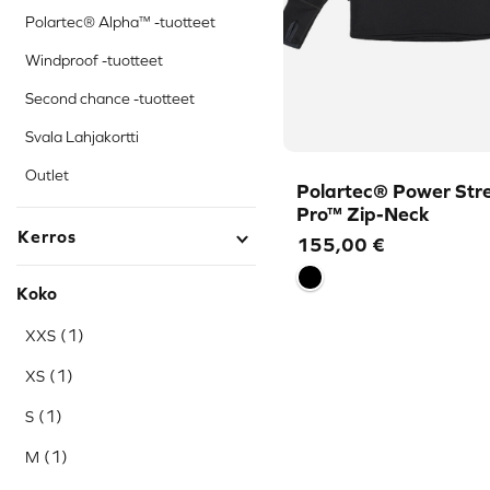
Polartec® Alpha™ -tuotteet
Windproof -tuotteet
Second chance -tuotteet
Svala Lahjakortti
Outlet
Polartec® Power Str
Pro™ Zip-Neck
Kerros
155,00
€
Koko
(1)
XXS
(1)
XS
(1)
S
(1)
M