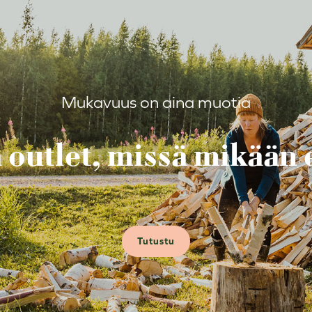
Mukavuus on aina muotia
outlet, missä mikään e
Tutustu