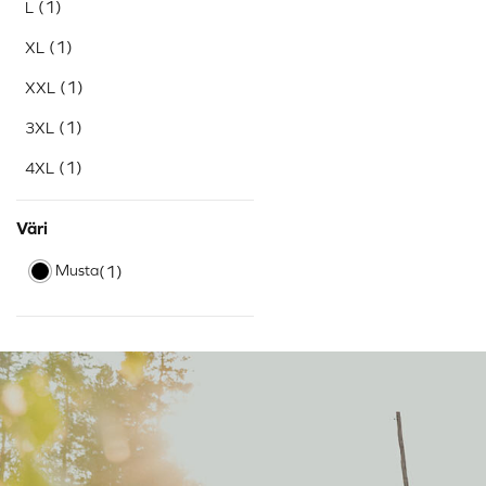
(1)
L
(1)
XL
(1)
XXL
(1)
3XL
(1)
4XL
Väri
Musta
(1)