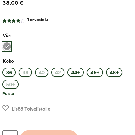
38,00
€
1
arvostelu
Arvio
1
4.00
Väri
5:stä
perustuen
asiakkaan
arvotukseen.
Koko
36
38
40
42
44+
46+
48+
50+
Poista
Lisää Toivelistalle
Merino