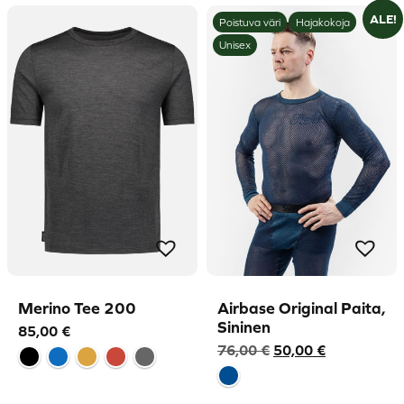
ALE!
Poistuva väri
Hajakokoja
Unisex
Merino Tee 200
Airbase Original Paita,
Sininen
85,00
€
Alkuperäinen
Nykyinen
76,00
€
50,00
€
hinta
hinta
oli:
on: