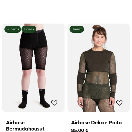
76,00 €.
50,00 €.
Suosittu
Unisex
Unisex
Airbase
Airbase Deluxe Paita
Bermudahousut
85,00
€