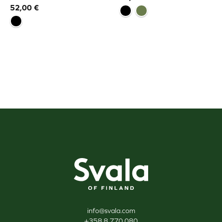
52,00
€
Svala
info@svala.com
+358 8 770 080