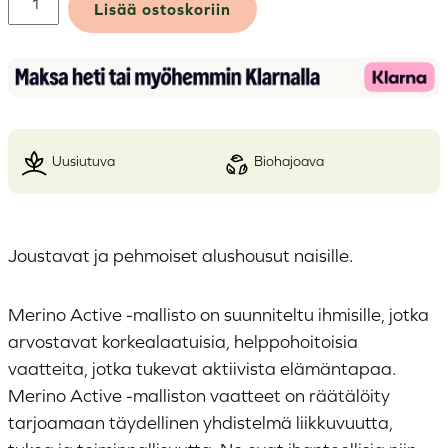
Lisää ostoskoriin
Active
naisten
hipsterit
määrä
uusiutuva
biohajoava
Alternative:
Joustavat ja pehmoiset alushousut naisille.
Merino Active -mallisto on suunniteltu ihmisille, jotka
arvostavat korkealaatuisia, helppohoitoisia
vaatteita, jotka tukevat aktiivista elämäntapaa.
Merino Active -malliston vaatteet on räätälöity
tarjoamaan täydellinen yhdistelmä liikkuvuutta,