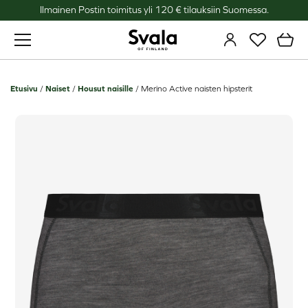
Ilmainen Postin toimitus yli 120 € tilauksiin Suomessa.
Svala
Etusivu
/
Naiset
/
Housut naisille
/
Merino Active naisten hipsterit