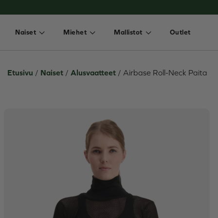
Naiset
Miehet
Mallistot
Outlet
Avaa tai sulje valikko
Avaa tai sulje valikko
Avaa tai sulje valikk
Etusivu
/
Naiset
/
Alusvaatteet
/
Airbase Roll-Neck Paita