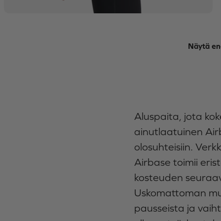
Näytä e
Aluspaita, jota kok
ainutlaatuinen Air
olosuhteisiin. Verk
Airbase toimii eri
kosteuden seuraavi
Uskomattoman muka
pausseista ja vaih