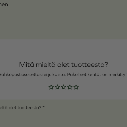
nen
Mitä mieltä olet tuotteesta?
Sähköpostiosoitettasi ei julkaista.
Pakolliset kentät on merkitty
Arvostelusi
*