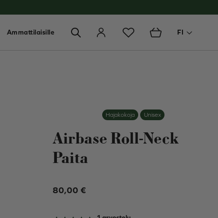
Ammattilaisille
FI
Toggle 
Hajakokoja
Unisex
Airbase Roll-Neck
Paita
80,00
€
1
arvostelu