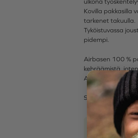
ulkona työskentely
Kovilla pakkasilla 
tarkenet takuulla.
Tyköistuvassa jous
pidempi.
Airbasen 100 % pol
kehräämistä, joten
Airbase ei tarvitse
Suunniteltu ja val
Mitoitus
Unisex