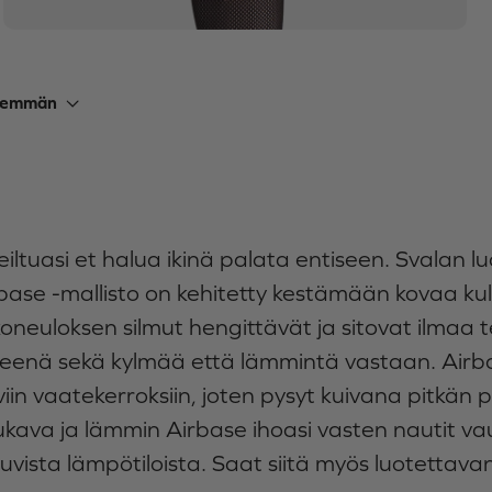
nemmän
eiltuasi et halua ikinä palata entiseen. Svalan 
base -mallisto on kehitetty kestämään kovaa kulu
koneuloksen silmut hengittävät ja sitovat ilmaa 
steenä sekä kylmää että lämmintä vastaan. Airba
in vaatekerroksiin, joten pysyt kuivana pitkän 
va ja lämmin Airbase ihoasi vasten nautit va
tuvista lämpötiloista. Saat siitä myös luotetta