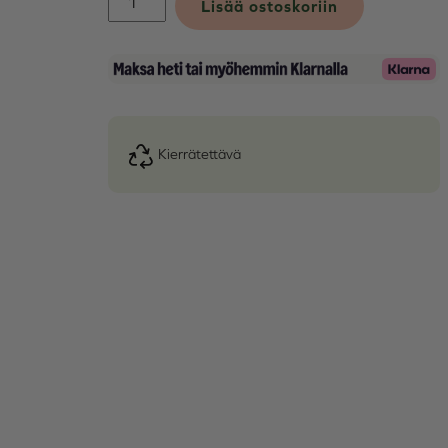
Lisää ostoskoriin
Roll-
Neck
Paita
määrä
kierrätettävä
Alternative: