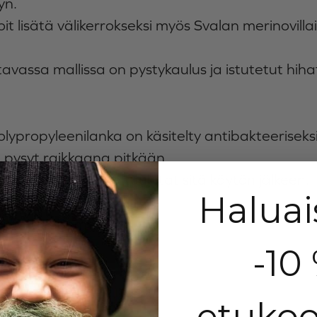
yn.
voit lisätä välikerrokseksi myös Svalan merinovilla
tavassa mallissa on pystykaulus ja istutetut hih
ypropyleenilanka on käsitelty antibakteeriseks
 pysyt raikkaana pitkään.
 tiheää pesua, kun tuuletat sitä käytön jälkeen.
Haluai
mistettu Suomessa.
-10
etukoo