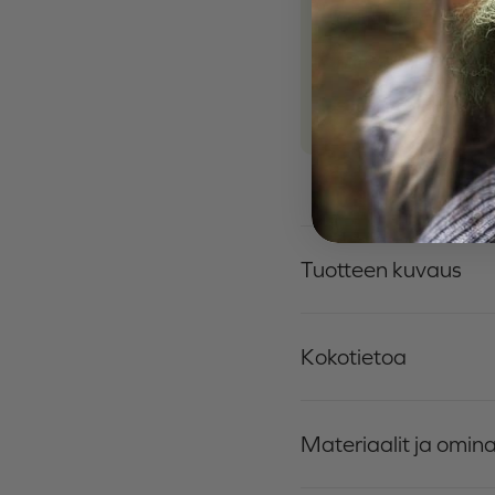
Paino
120 g/m²
Materiaali
100% Poly
Suunnittelu ja valmi
Tuotteen kuvaus
Kokotietoa
Materiaalit ja omin