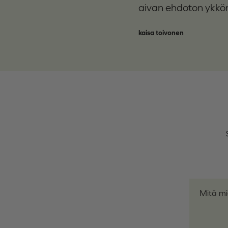
aivan ehdoton ykkö
kaisa toivonen
Arviosi
*