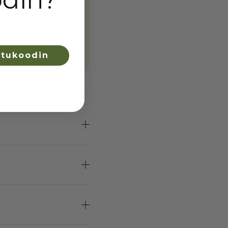
etukoodin
s