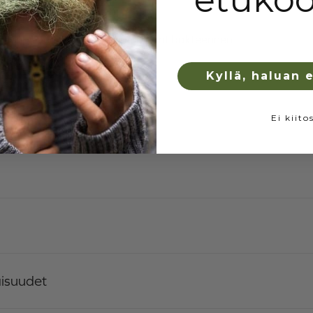
propyleeni, hopeaionisoitu ja antibakteerinen
stus
Kärsämäellä Suomessa
Kyllä, haluan 
Ei kiito
aisuudet