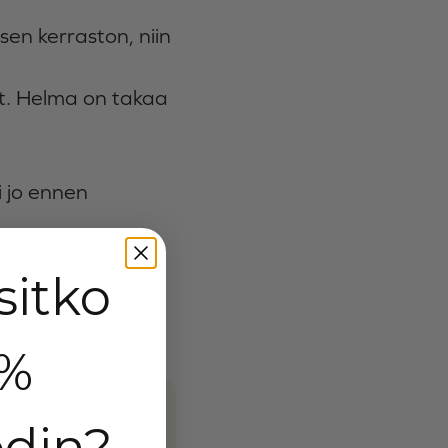
isen kerraston, niin
at. Helma on takaa
i jo ennen
sitko
 %
din?