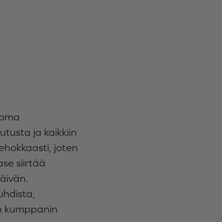
luoma
tusta ja kaikkiin
tehokkaasti, joten
se siirtää
päivän.
uhdista,
van kumppanin